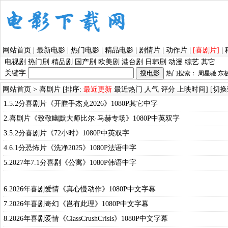
网站首页
|
最新电影
|
热门电影
|
精品电影
|
剧情片
|
动作片
|
[喜剧片]
|
电视剧
热门剧
精品剧
国产剧
欧美剧
港台剧
日韩剧
动漫
综艺
其它
关键字:
热门搜索：
周星驰
东
网站首页
>
喜剧片
[排序:
最近更新
最近热门
人气
评分
上映时间
] [
切换
1.5.2分喜剧片《开膛手杰克2026》1080P其它中字
2.喜剧片《致敬幽默大师比尔·马赫专场》1080P中英双字
3.5.2分喜剧片《72小时》1080P中英双字
4.6.1分恐怖片《洗净2025》1080P法语中字
5.2027年7.1分喜剧《公寓》1080P韩语中字
6.2026年喜剧爱情《真心慢动作》1080P中文字幕
7.2026年喜剧奇幻《岂有此理》1080P中文字幕
8.2026年喜剧爱情《ClassCrushCrisis》1080P中文字幕